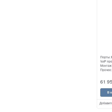
Порты:
VoIP пр
Монтаж 
Прочее
VoIP-шл
61 9
подключ
IP-АТС
В 
Добавит