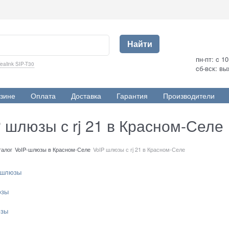
Найти
пн-пт: c 1
ealink SIP-T30
cб-вск: в
зине
Оплата
Доставка
Гарантия
Производители
 шлюзы с rj 21 в Красном-Селе
талог
VoIP-шлюзы в Красном-Селе
VoIP шлюзы с rj 21 в Красном-Селе
-шлюзы
юзы
зы