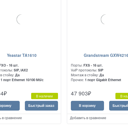
Yeastar TA1610
Grandstream GXW421
FXO - 16 шт.
Порты:
FXS - 16 шт.
отоколы:
SIP, IAX2
VoIP протоколы:
SIP
в стойку:
Да
Монтаж в стойку:
Да
:
1 порт Ethernet 10/100 Мб/с
Прочее:
1 порт Gigabit Ethernet
юз на 16 портов FXO для
Высокопроизводительный аналог
54
₽
47 903
₽
ения 16 аналоговых телефонов к
VoIP шлюз на 16 портов FXS
В наличии
В на
корзину
Быстрый заказ
В корзину
Быстрый
ь в сравнение
Добавить в сравнение