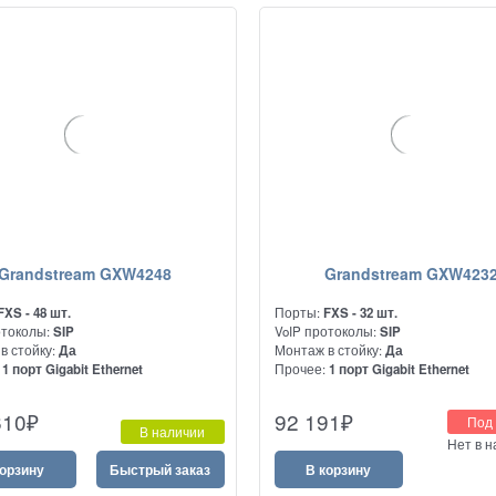
Grandstream GXW4248
Grandstream GXW423
FXS - 48 шт.
Порты:
FXS - 32 шт.
отоколы:
SIP
VoIP протоколы:
SIP
в стойку:
Да
Монтаж в стойку:
Да
:
1 порт Gigabit Ethernet
Прочее:
1 порт Gigabit Ethernet
производительный аналоговый
Высокопроизводительный аналог
610
₽
92 191
₽
Под 
юз на 48 портов FXS
VoIP шлюз на 32 порта FXS
В наличии
Нет в 
корзину
Быстрый заказ
В корзину