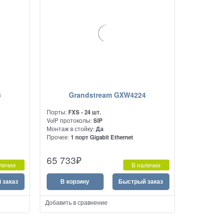
6
Grandstream GXW4224
Порты:
FXS - 24 шт.
VoIP протоколы:
SIP
Монтаж в стойку:
Да
Прочее:
1 порт Gigabit Ethernet
овый
Высокопроизводительный аналоговый
65 733
₽
VoIP шлюз на 24 порта FXS
личии
В наличии
 заказ
В корзину
Быстрый заказ
Добавить в сравнение