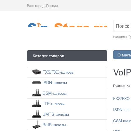
Ваш город:
Россия
Например:
Y
О мага
Каталог товаров
VoIP
FXS/FXO-шлюзы
ISDN-шлюзы
Главная
Ка
GSM-шлюзы
FXS/FXO
LTE-шлюзы
ISDN-шл
UMTS-шлюзы
GSM-шлю
RoIP-шлюзы