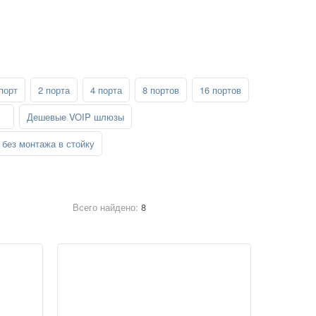
порт
2 порта
4 порта
8 портов
16 портов
Дешевые VOIP шлюзы
без монтажа в стойку
Всего найдено:
8