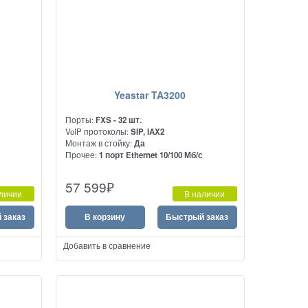
Yeastar TA3200
Порты:
FXS - 32 шт.
VoIP протоколы:
SIP, IAX2
Монтаж в стойку:
Да
с
Прочее:
1 порт Ethernet 10/100 Мб/с
Предназначен для подключения
57 599
₽
ям VoIP
аналоговых АТС и телефонов к сетям VoIP
личии
В наличии
 заказ
В корзину
Быстрый заказ
Добавить в сравнение