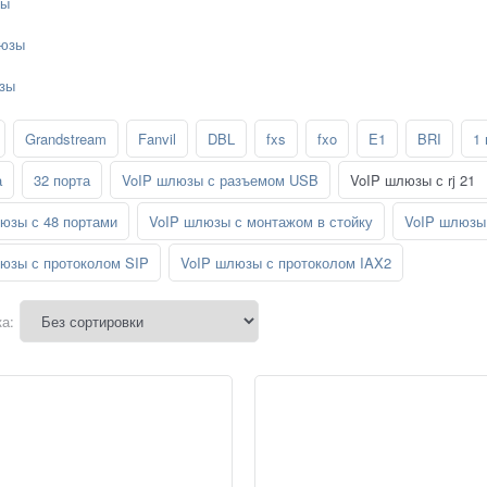
зы
юзы
зы
Grandstream
Fanvil
DBL
fxs
fxo
E1
BRI
1 
а
32 порта
VoIP шлюзы с разъемом USB
VoIP шлюзы с rj 21
юзы с 48 портами
VoIP шлюзы с монтажом в стойку
VoIP шлюзы 
юзы с протоколом SIP
VoIP шлюзы с протоколом IAX2
а: