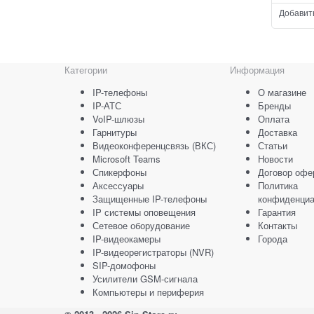
Добавит
Категории
Информация
IP-телефоны
О магазине
IP-АТС
Бренды
VoIP-шлюзы
Оплата
Гарнитуры
Доставка
Видеоконференцсвязь (ВКС)
Статьи
Microsoft Teams
Новости
Спикерфоны
Договор офе
Аксессуары
Политика
Защищенные IP-телефоны
конфиденциа
IP системы оповещения
Гарантия
Сетевое оборудование
Контакты
IP-видеокамеры
Города
IP-видеорегистраторы (NVR)
SIP-домофоны
Усилители GSM-сигнала
Компьютеры и периферия