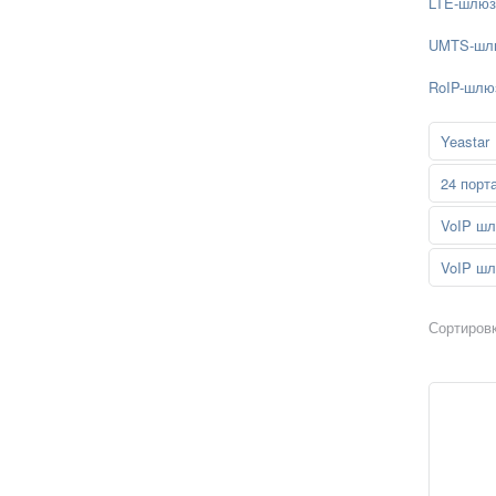
LTE-шлю
UMTS-шл
RoIP-шлю
Yeastar
24 порт
VoIP шл
VoIP шл
Сортировк