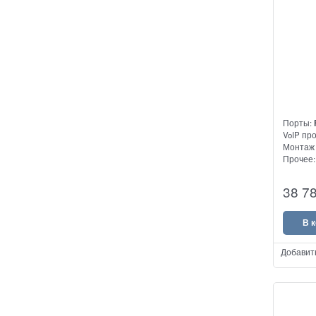
Порты:
VoIP пр
Монтаж 
Прочее
VoIP-шл
38 7
Предназ
аналого
В 
Добавит