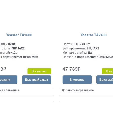
Yeastar TA1600
Yeastar TA2400
FXS - 16 шт.
Порты:
FXS - 24 шт.
отоколы:
SIP, IAX2
VoIP протоколы:
SIP, IAX2
в стойку:
Да
Монтаж в стойку:
Да
:
1 порт Ethernet 10/100 Мб/с
Прочее:
1 порт Ethernet 10/100 Мб/
юз на 16 портов FXS.
Предназначен для подключения
83
₽
47 739
₽
начен для подключения
аналоговых АТС и телефонов к сет
В наличии
В на
вых АТС и телефонов к сетям VoIP
корзину
Быстрый заказ
В корзину
Быстрый
ь в сравнение
Добавить в сравнение