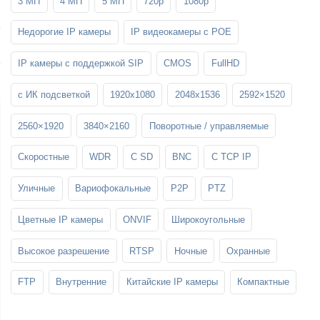
3 МП
4 МП
5 МП
720p
1080p
SFP-модули
Стойки и крепления для панелей и
Шахтные телефоны
телевизоров
Недорогие IP камеры
IP видеокамеры c POE
3G/4G LTE и ADSL модемы
Звукоизоляционные кабины
Демо-комплекты ВКС
IP камеры с поддержкой SIP
CMOS
FullHD
Мобильные телефоны
с ИК подсветкой
1920x1080
2048x1536
2592×1520
2560×1920
3840×2160
Поворотные / управляемые
Скоростные
WDR
С SD
BNC
С TCP IP
Уличные
Вариофокальные
P2P
PTZ
Цветные IP камеры
ONVIF
Широкоугольные
Высокое разрешение
RTSP
Ночные
Охранные
FTP
Внутренние
Китайские IP камеры
Компактные