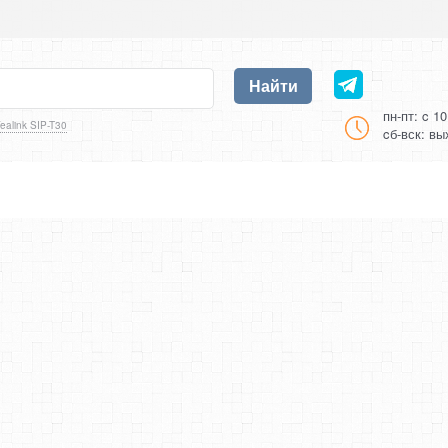
Найти
пн-пт: c 1
ealink SIP-T30
cб-вск: в