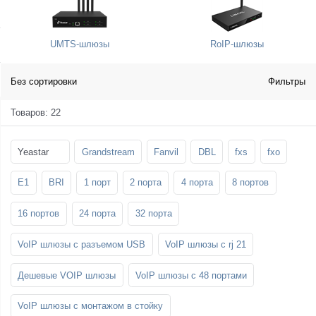
SFP-модули
Стойки и крепления для панелей и
Шахтные телефоны
телевизоров
UMTS-шлюзы
RoIP-шлюзы
3G/4G LTE и ADSL модемы
Звукоизоляционные кабины
Демо-комплекты ВКС
Мобильные телефоны
Без сортировки
Фильтры
Товаров: 22
Yeastar
Grandstream
Fanvil
DBL
fxs
fxo
E1
BRI
1 порт
2 порта
4 порта
8 портов
16 портов
24 порта
32 порта
VoIP шлюзы с разъемом USB
VoIP шлюзы с rj 21
Дешевые VOIP шлюзы
VoIP шлюзы с 48 портами
VoIP шлюзы с монтажом в стойку