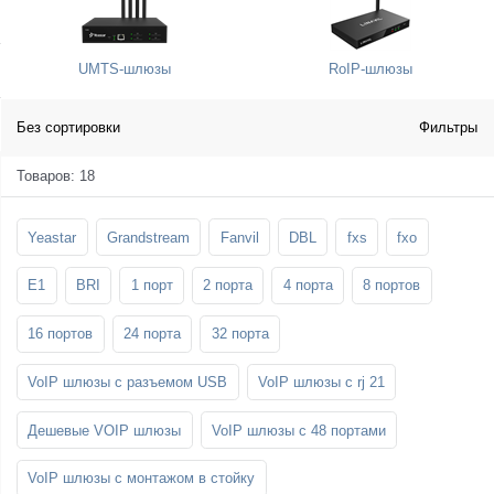
SFP-модули
Стойки и крепления для панелей и
Шахтные телефоны
телевизоров
UMTS-шлюзы
RoIP-шлюзы
3G/4G LTE и ADSL модемы
Звукоизоляционные кабины
Демо-комплекты ВКС
Мобильные телефоны
Без сортировки
Фильтры
Товаров: 18
Yeastar
Grandstream
Fanvil
DBL
fxs
fxo
E1
BRI
1 порт
2 порта
4 порта
8 портов
16 портов
24 порта
32 порта
VoIP шлюзы с разъемом USB
VoIP шлюзы с rj 21
Дешевые VOIP шлюзы
VoIP шлюзы с 48 портами
VoIP шлюзы с монтажом в стойку