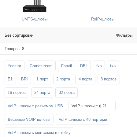
SFP-модули
Стойки и крепления для панелей и
Шахтные телефоны
телевизоров
UMTS-шлюзы
RoIP-шлюзы
3G/4G LTE и ADSL модемы
Звукоизоляционные кабины
Демо-комплекты ВКС
Мобильные телефоны
Без сортировки
Фильтры
Товаров: 8
Yeastar
Grandstream
Fanvil
DBL
fxs
fxo
E1
BRI
1 порт
2 порта
4 порта
8 портов
16 портов
24 порта
32 порта
VoIP шлюзы с разъемом USB
VoIP шлюзы с rj 21
Дешевые VOIP шлюзы
VoIP шлюзы с 48 портами
VoIP шлюзы с монтажом в стойку