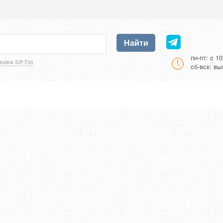
Найти
пн-пт: c 1
ealink SIP-T30
cб-вск: в