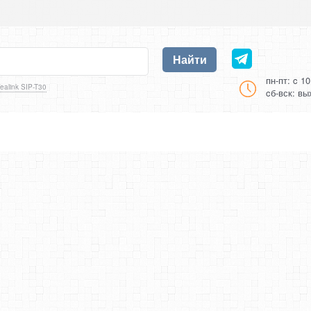
Найти
пн-пт: c 1
ealink SIP-T30
cб-вск: в