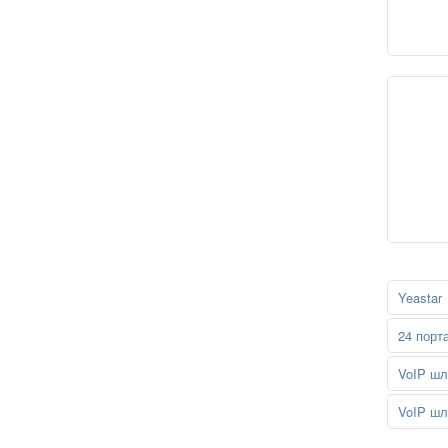
Yeastar
24 порт
VoIP шл
VoIP шл