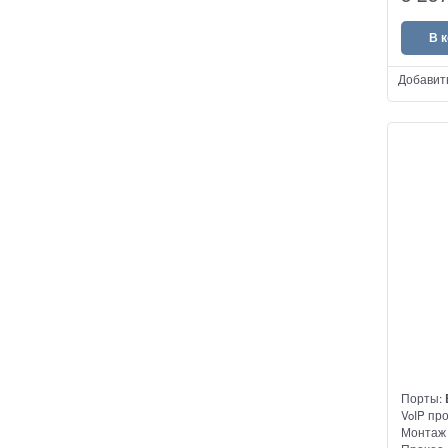
аналого
В 
Добавит
Порты:
VoIP пр
Монтаж 