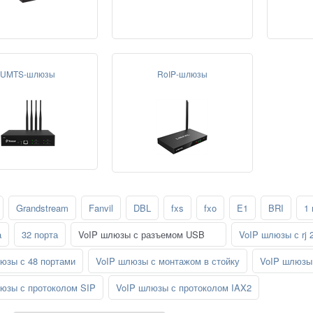
UMTS-шлюзы
RoIP-шлюзы
Grandstream
Fanvil
DBL
fxs
fxo
E1
BRI
1 
а
32 порта
VoIP шлюзы с разъемом USB
VoIP шлюзы с rj 
юзы с 48 портами
VoIP шлюзы с монтажом в стойку
VoIP шлюзы 
юзы с протоколом SIP
VoIP шлюзы с протоколом IAX2