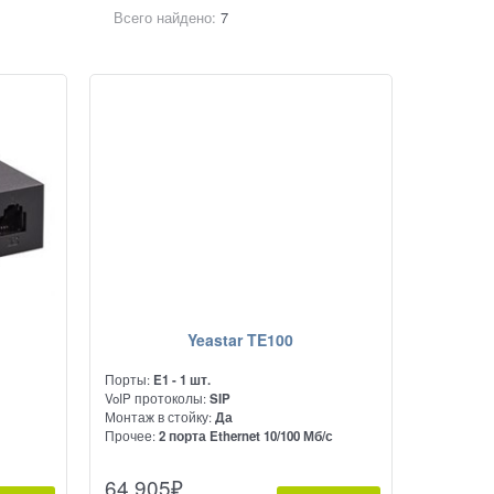
Всего найдено:
7
Yeastar TE100
Порты:
E1 - 1 шт.
VoIP протоколы:
SIP
Монтаж в стойку:
Да
с
Прочее:
2 порта Ethernet 10/100 Мб/с
вух
VoIP шлюз, предназначенный для
64 905
₽
оводных
установки на порт Е1. Внутри одного