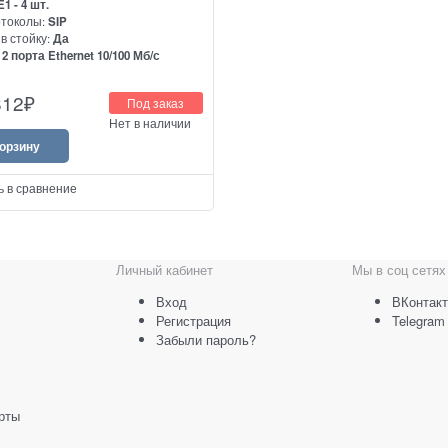
E1 - 4 шт.
отоколы:
SIP
в стойку:
Да
:
2 порта Ethernet 10/100 Мб/с
ream GXW4504 - это цифровой VoIP-
812
₽
Под заказ
/ T1 / J1 на 4 порта для
Нет в наличии
ции цифровых соединительных
STN и ISDN с сетями VoIP.
корзину
ь в сравнение
Личный кабинет
Мы в соц сетях
Вход
ВКонтакт
Регистрация
Telegram
Забыли пароль?
рты