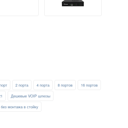
порт
2 порта
4 порта
8 портов
16 портов
21
Дешевые VOIP шлюзы
без монтажа в стойку