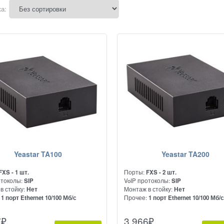
а:
Yeastar TA100
Yeastar TA200
FXS - 1 шт.
Порты:
FXS - 2 шт.
отоколы:
SIP
VoIP протоколы:
SIP
в стойку:
Нет
Монтаж в стойку:
Нет
:
1 порт Ethernet 10/100 Мб/с
Прочее:
1 порт Ethernet 10/100 Мб/
вый адаптер с одним портом FXS.
Предназначен для подключения д
7
₽
3 966
₽
еняется для подключения
аналоговых проводных или беспр