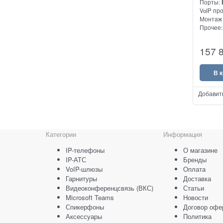
Порты:
VoIP пр
Монтаж 
Прочее
Grandst
157 
шлюз E1 
интегра
линий P
В 
Добавит
Категории
Информация
IP-телефоны
О магазине
IP-АТС
Бренды
VoIP-шлюзы
Оплата
Гарнитуры
Доставка
Видеоконференцсвязь (ВКС)
Статьи
Microsoft Teams
Новости
Спикерфоны
Договор офе
Аксессуары
Политика