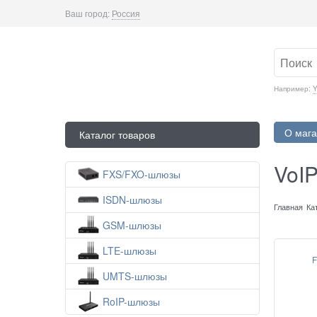
Ваш город:
Россия
Например:
Y
О мага
Каталог товаров
VoI
FXS/FXO-шлюзы
ISDN-шлюзы
Главная
Ка
GSM-шлюзы
LTE-шлюзы
F
UMTS-шлюзы
RoIP-шлюзы