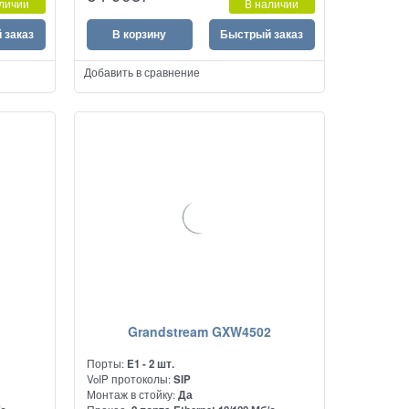
личии
В наличии
потока PRI шлюз производит передачу до
колу SIP
30 голосовых вызовов.
 заказ
В корзину
Быстрый заказ
Добавить в сравнение
1
Grandstream GXW4502
Порты:
E1 - 2 шт.
VoIP протоколы:
SIP
Монтаж в стойку:
Да