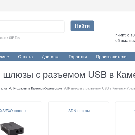
Найти
пн-пт: c 1
ealink SIP-T30
cб-вск: в
зине
Оплата
Доставка
Гарантия
Производители
P шлюзы с разъемом USB в Кам
талог
VoIP-шлюзы в Каменск-Уральском
VoIP шлюзы с разъемом USB в Каменск-Урал
XS/FXO-шлюзы
ISDN-шлюзы