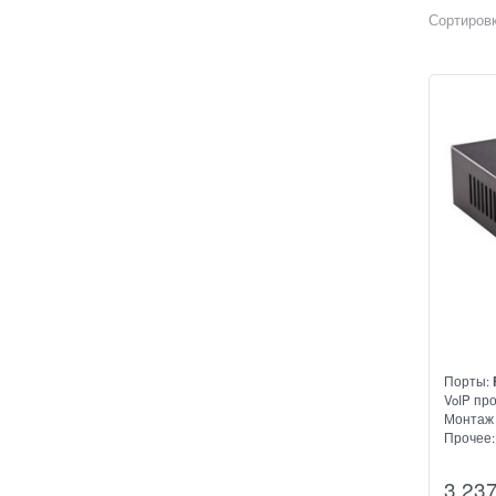
Сортировк
Порты:
VoIP пр
Монтаж 
Прочее
Аналого
3 23
Он прим