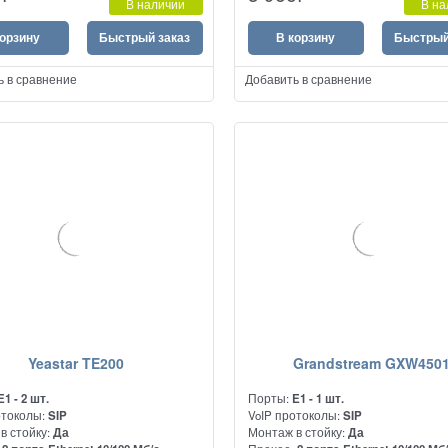
В наличии
В на
вого телефона по протоколу SIP
телефонов к IP-АТС компании или
оператору IP-телефонии по прото
корзину
Быстрый заказ
В корзину
Быстрый
ь в сравнение
Добавить в сравнение
Yeastar TE200
Grandstream GXW450
E1 - 2 шт.
Порты:
E1 - 1 шт.
отоколы:
SIP
VoIP протоколы:
SIP
в стойку:
Да
Монтаж в стойку:
Да