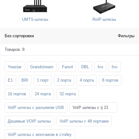
SFP-модули
Стойки и крепления для панелей и
Шахтные телефоны
телевизоров
UMTS-шлюзы
RoIP-шлюзы
3G/4G LTE и ADSL модемы
Звукоизоляционные кабины
Демо-комплекты ВКС
Мобильные телефоны
Без сортировки
Фильтры
Товаров: 8
Yeastar
Grandstream
Fanvil
DBL
fxs
fxo
E1
BRI
1 порт
2 порта
4 порта
8 портов
16 портов
24 порта
32 порта
VoIP шлюзы с разъемом USB
VoIP шлюзы с rj 21
Дешевые VOIP шлюзы
VoIP шлюзы с 48 портами
VoIP шлюзы с монтажом в стойку