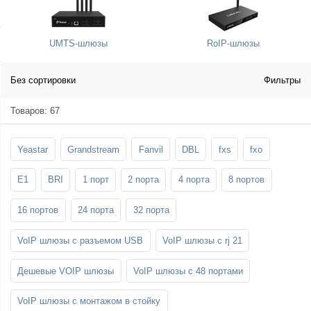
SFP-модули
Стойки и крепления для панелей и
Шахтные телефоны
телевизоров
UMTS-шлюзы
RoIP-шлюзы
3G/4G LTE и ADSL модемы
Звукоизоляционные кабины
Демо-комплекты ВКС
Мобильные телефоны
Без сортировки
Фильтры
Товаров: 67
Yeastar
Grandstream
Fanvil
DBL
fxs
fxo
E1
BRI
1 порт
2 порта
4 порта
8 портов
16 портов
24 порта
32 порта
VoIP шлюзы с разъемом USB
VoIP шлюзы с rj 21
Дешевые VOIP шлюзы
VoIP шлюзы с 48 портами
VoIP шлюзы с монтажом в стойку