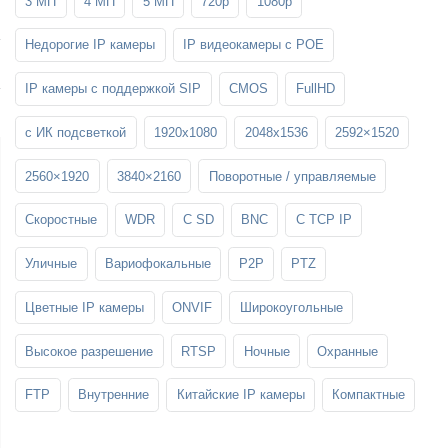
3 МП
4 МП
5 МП
720p
1080p
SFP-модули
Стойки и крепления для панелей и
Шахтные телефоны
телевизоров
Недорогие IP камеры
IP видеокамеры c POE
3G/4G LTE и ADSL модемы
Звукоизоляционные кабины
Демо-комплекты ВКС
IP камеры с поддержкой SIP
CMOS
FullHD
Мобильные телефоны
с ИК подсветкой
1920x1080
2048x1536
2592×1520
2560×1920
3840×2160
Поворотные / управляемые
Скоростные
WDR
С SD
BNC
С TCP IP
Уличные
Вариофокальные
P2P
PTZ
Цветные IP камеры
ONVIF
Широкоугольные
Высокое разрешение
RTSP
Ночные
Охранные
FTP
Внутренние
Китайские IP камеры
Компактные