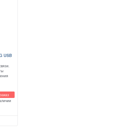
4G USB
вязи.
ты
чения
заказ
наличии