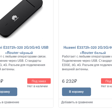
i E3372h-320 2G/3G/4G USB
Huawei E3372h-320 2G/3G/
+Router чёрный
+Router белый
т с любыми операторами связи.
Работает с любыми операторами с
ение через USB. Стандарты
Подключение через USB. Стандар
G, 4G. Разъем для подключения
EDGE, 3G, 4G. Разъем для подклю
 антенны.
внешней антенны.
2
₽
6 232
₽
Под заказ
Под 
Нет в наличии
Нет в 
корзину
В корзину
ь в сравнение
Добавить в сравнение