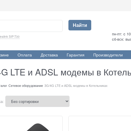
Найти
пн-пт: c 1
ealink SIP-T30
cб-вск: в
зине
Оплата
Доставка
Гарантия
Производители
4G LTE и ADSL модемы в Котел
талог
Сетевое оборудование
3G/4G LTE и ADSL модемы в Котельниках
а: