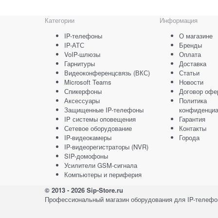
Категории
Информация
IP-телефоны
О магазине
IP-АТС
Бренды
VoIP-шлюзы
Оплата
Гарнитуры
Доставка
Видеоконференцсвязь (ВКС)
Статьи
Microsoft Teams
Новости
Спикерфоны
Договор офе
Аксессуары
Политика
Защищенные IP-телефоны
конфиденциа
IP системы оповещения
Гарантия
Сетевое оборудование
Контакты
IP-видеокамеры
Города
IP-видеорегистраторы (NVR)
SIP-домофоны
Усилители GSM-сигнала
Компьютеры и периферия
© 2013 - 2026 Sip-Store.ru
Профессиональный магазин оборудования для IP-телефон