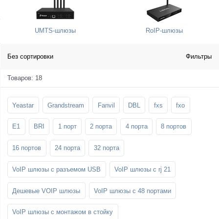
SFP-модули
Стойки и крепления для панелей и
Шахтные телефоны
телевизоров
UMTS-шлюзы
RoIP-шлюзы
3G/4G LTE и ADSL модемы
Звукоизоляционные кабины
Демо-комплекты ВКС
Мобильные телефоны
Без сортировки
Фильтры
Товаров: 18
Yeastar
Grandstream
Fanvil
DBL
fxs
fxo
E1
BRI
1 порт
2 порта
4 порта
8 портов
16 портов
24 порта
32 порта
VoIP шлюзы с разъемом USB
VoIP шлюзы с rj 21
Дешевые VOIP шлюзы
VoIP шлюзы с 48 портами
VoIP шлюзы с монтажом в стойку