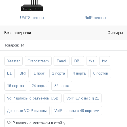
SFP-модули
Стойки и крепления для панелей и
Шахтные телефоны
телевизоров
UMTS-шлюзы
RoIP-шлюзы
3G/4G LTE и ADSL модемы
Звукоизоляционные кабины
Демо-комплекты ВКС
Мобильные телефоны
Без сортировки
Фильтры
Товаров: 14
Yeastar
Grandstream
Fanvil
DBL
fxs
fxo
E1
BRI
1 порт
2 порта
4 порта
8 портов
16 портов
24 порта
32 порта
VoIP шлюзы с разъемом USB
VoIP шлюзы с rj 21
Дешевые VOIP шлюзы
VoIP шлюзы с 48 портами
VoIP шлюзы с монтажом в стойку