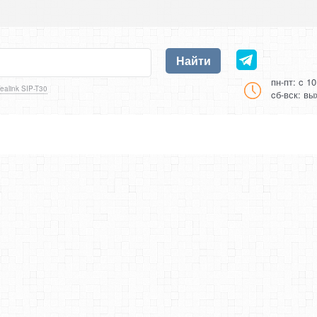
Найти
пн-пт: c 1
ealink SIP-T30
cб-вск: в