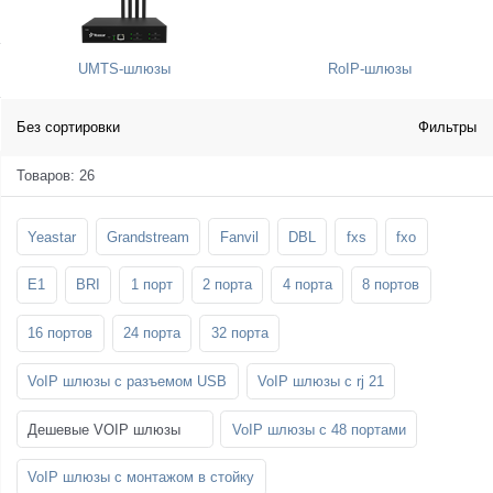
SFP-модули
Стойки и крепления для панелей и
Шахтные телефоны
телевизоров
UMTS-шлюзы
RoIP-шлюзы
3G/4G LTE и ADSL модемы
Звукоизоляционные кабины
Демо-комплекты ВКС
Мобильные телефоны
Без сортировки
Фильтры
Товаров: 26
Yeastar
Grandstream
Fanvil
DBL
fxs
fxo
E1
BRI
1 порт
2 порта
4 порта
8 портов
16 портов
24 порта
32 порта
VoIP шлюзы с разъемом USB
VoIP шлюзы с rj 21
Дешевые VOIP шлюзы
VoIP шлюзы с 48 портами
VoIP шлюзы с монтажом в стойку