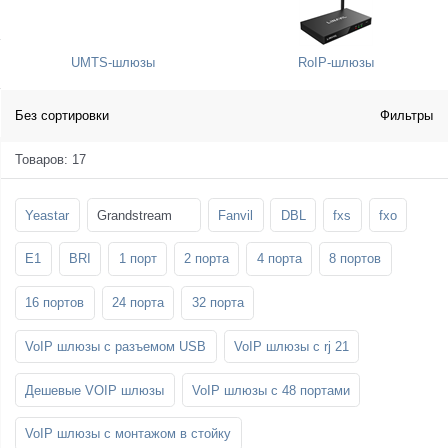
SFP-модули
Стойки и крепления для панелей и
Шахтные телефоны
телевизоров
UMTS-шлюзы
RoIP-шлюзы
3G/4G LTE и ADSL модемы
Звукоизоляционные кабины
Демо-комплекты ВКС
Мобильные телефоны
Без сортировки
Фильтры
Товаров: 17
Yeastar
Grandstream
Fanvil
DBL
fxs
fxo
E1
BRI
1 порт
2 порта
4 порта
8 портов
16 портов
24 порта
32 порта
VoIP шлюзы с разъемом USB
VoIP шлюзы с rj 21
Дешевые VOIP шлюзы
VoIP шлюзы с 48 портами
VoIP шлюзы с монтажом в стойку