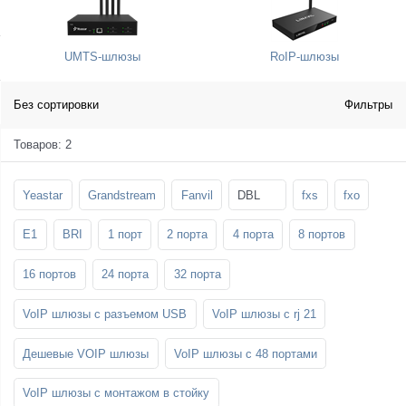
SFP-модули
Стойки и крепления для панелей и
Шахтные телефоны
телевизоров
UMTS-шлюзы
RoIP-шлюзы
3G/4G LTE и ADSL модемы
Звукоизоляционные кабины
Демо-комплекты ВКС
Мобильные телефоны
Без сортировки
Фильтры
Товаров: 2
Yeastar
Grandstream
Fanvil
DBL
fxs
fxo
E1
BRI
1 порт
2 порта
4 порта
8 портов
16 портов
24 порта
32 порта
VoIP шлюзы с разъемом USB
VoIP шлюзы с rj 21
Дешевые VOIP шлюзы
VoIP шлюзы с 48 портами
VoIP шлюзы с монтажом в стойку