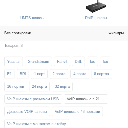
SFP-модули
Стойки и крепления для панелей и
Шахтные телефоны
телевизоров
UMTS-шлюзы
RoIP-шлюзы
3G/4G LTE и ADSL модемы
Звукоизоляционные кабины
Демо-комплекты ВКС
Мобильные телефоны
Без сортировки
Фильтры
Товаров: 8
Yeastar
Grandstream
Fanvil
DBL
fxs
fxo
E1
BRI
1 порт
2 порта
4 порта
8 портов
16 портов
24 порта
32 порта
VoIP шлюзы с разъемом USB
VoIP шлюзы с rj 21
Дешевые VOIP шлюзы
VoIP шлюзы с 48 портами
VoIP шлюзы с монтажом в стойку