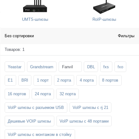
SFP-модули
Стойки и крепления для панелей и
Шахтные телефоны
телевизоров
UMTS-шлюзы
RoIP-шлюзы
3G/4G LTE и ADSL модемы
Звукоизоляционные кабины
Демо-комплекты ВКС
Мобильные телефоны
Без сортировки
Фильтры
Товаров: 1
Yeastar
Grandstream
Fanvil
DBL
fxs
fxo
E1
BRI
1 порт
2 порта
4 порта
8 портов
16 портов
24 порта
32 порта
VoIP шлюзы с разъемом USB
VoIP шлюзы с rj 21
Дешевые VOIP шлюзы
VoIP шлюзы с 48 портами
VoIP шлюзы с монтажом в стойку