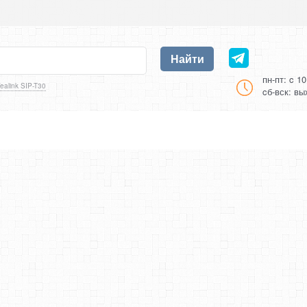
Найти
пн-пт: c 1
ealink SIP-T30
cб-вск: в