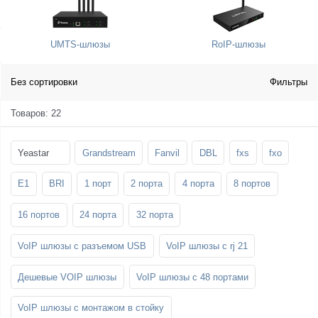
SFP-модули
Стойки и крепления для панелей и
Шахтные телефоны
телевизоров
UMTS-шлюзы
RoIP-шлюзы
3G/4G LTE и ADSL модемы
Звукоизоляционные кабины
Демо-комплекты ВКС
Мобильные телефоны
Без сортировки
Фильтры
Товаров: 22
Yeastar
Grandstream
Fanvil
DBL
fxs
fxo
E1
BRI
1 порт
2 порта
4 порта
8 портов
16 портов
24 порта
32 порта
VoIP шлюзы с разъемом USB
VoIP шлюзы с rj 21
Дешевые VOIP шлюзы
VoIP шлюзы с 48 портами
VoIP шлюзы с монтажом в стойку