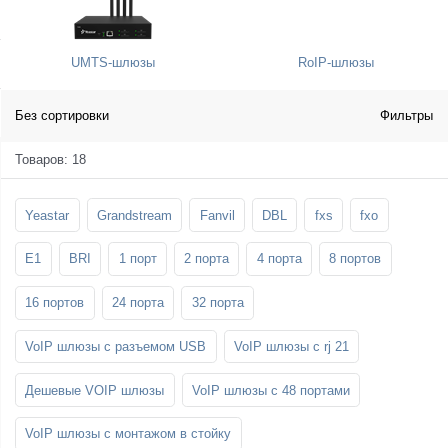
SFP-модули
Стойки и крепления для панелей и
Шахтные телефоны
телевизоров
UMTS-шлюзы
RoIP-шлюзы
3G/4G LTE и ADSL модемы
Звукоизоляционные кабины
Демо-комплекты ВКС
Мобильные телефоны
Без сортировки
Фильтры
Товаров: 18
Yeastar
Grandstream
Fanvil
DBL
fxs
fxo
E1
BRI
1 порт
2 порта
4 порта
8 портов
16 портов
24 порта
32 порта
VoIP шлюзы с разъемом USB
VoIP шлюзы с rj 21
Дешевые VOIP шлюзы
VoIP шлюзы с 48 портами
VoIP шлюзы с монтажом в стойку