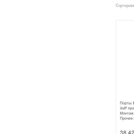
Сортировк
Порты:
VoIP пр
Монтаж 
Прочее
VoIP-шл
38 4
Предназ