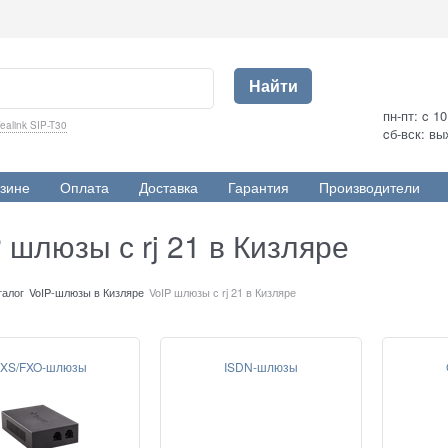
Найти
пн-пт: c 1
ealink SIP-T30
cб-вск: в
зине
Оплата
Доставка
Гарантия
Производители
 шлюзы с rj 21 в Кизляре
талог
VoIP-шлюзы в Кизляре
VoIP шлюзы с rj 21 в Кизляре
XS/FXO-шлюзы
ISDN-шлюзы