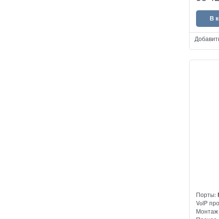
аналого
В 
Добавит
Порты:
VoIP пр
Монтаж 