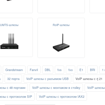
UMTS-шлюзы
RoIP-шлюзы
Grandstream
Fanvil
DBL
fxs
fxo
E1
BRI
1 
а
32 порта
VoIP шлюзы с разъемом USB
VoIP шлюзы с rj 21
юзы с 48 портами
VoIP шлюзы с монтажом в стойку
VoIP шлюзы 
юзы с протоколом SIP
VoIP шлюзы с протоколом IAX2