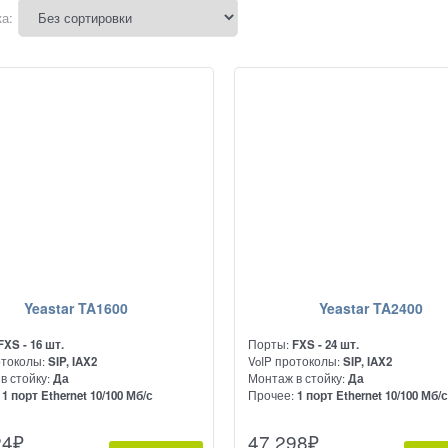
а:
Yeastar TA1600
Yeastar TA2400
FXS - 16 шт.
Порты:
FXS - 24 шт.
отоколы:
SIP, IAX2
VoIP протоколы:
SIP, IAX2
в стойку:
Да
Монтаж в стойку:
Да
:
1 порт Ethernet 10/100 Мб/с
Прочее:
1 порт Ethernet 10/100 Мб/
юз на 16 портов FXS.
Предназначен для подключения
24
₽
47 298
₽
начен для подключения
аналоговых АТС и телефонов к сет