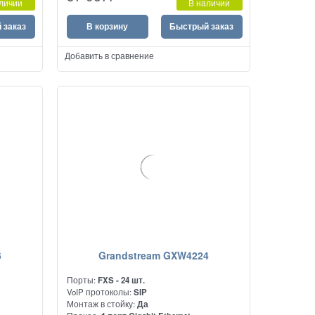
личии
В наличии
 заказ
В корзину
Быстрый заказ
Добавить в сравнение
6
Grandstream GXW4224
Порты:
FXS - 24 шт.
VoIP протоколы:
SIP
Монтаж в стойку:
Да