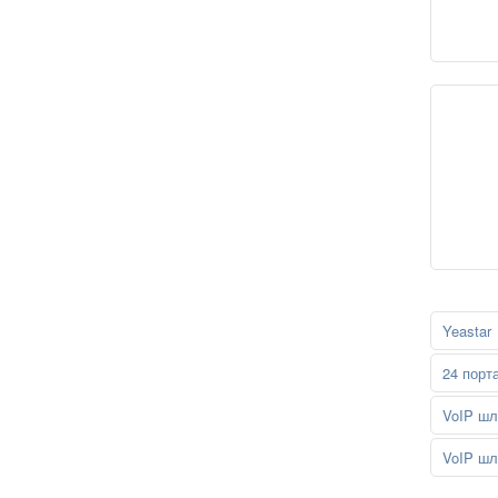
Yeastar
24 порт
VoIP шл
VoIP шл