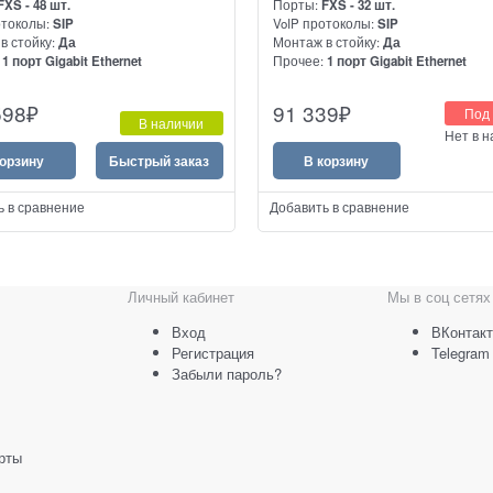
FXS - 48 шт.
Порты:
FXS - 32 шт.
отоколы:
SIP
VoIP протоколы:
SIP
в стойку:
Да
Монтаж в стойку:
Да
:
1 порт Gigabit Ethernet
Прочее:
1 порт Gigabit Ethernet
производительный аналоговый
Высокопроизводительный аналог
598
₽
91 339
₽
Под 
юз на 48 портов FXS
VoIP шлюз на 32 порта FXS
В наличии
Нет в 
корзину
Быстрый заказ
В корзину
ь в сравнение
Добавить в сравнение
Личный кабинет
Мы в соц сетях
Вход
ВКонтакт
Регистрация
Telegram
Забыли пароль?
рты