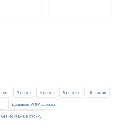
порт
2 порта
4 порта
8 портов
16 портов
Дешевые VOIP шлюзы
без монтажа в стойку