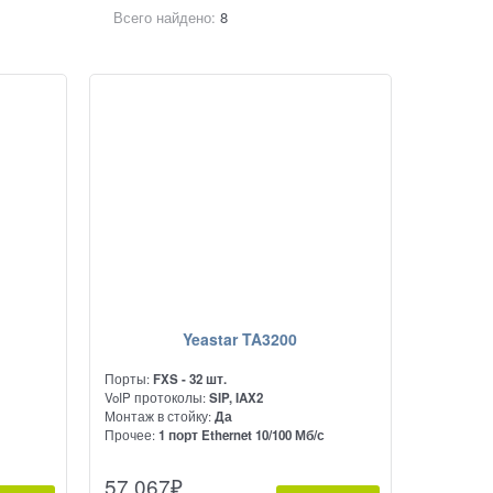
Всего найдено:
8
Yeastar TA3200
Порты:
FXS - 32 шт.
VoIP протоколы:
SIP, IAX2
Монтаж в стойку:
Да
с
Прочее:
1 порт Ethernet 10/100 Мб/с
Предназначен для подключения
57 067
₽
ям VoIP
аналоговых АТС и телефонов к сетям VoIP