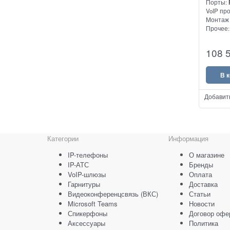
Порты:
VoIP пр
Монтаж 
Прочее
Высоко
108 
VoIP шл
В 
Добавит
Категории
Информация
IP-телефоны
О магазине
IP-АТС
Бренды
VoIP-шлюзы
Оплата
Гарнитуры
Доставка
Видеоконференцсвязь (ВКС)
Статьи
Microsoft Teams
Новости
Спикерфоны
Договор офе
Аксессуары
Политика