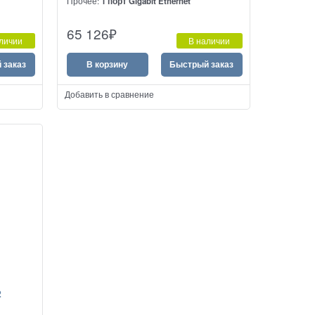
Прочее:
1 порт Gigabit Ethernet
овый
Высокопроизводительный аналоговый
65 126
₽
VoIP шлюз на 24 порта FXS
личии
В наличии
 заказ
В корзину
Быстрый заказ
Добавить в сравнение
2