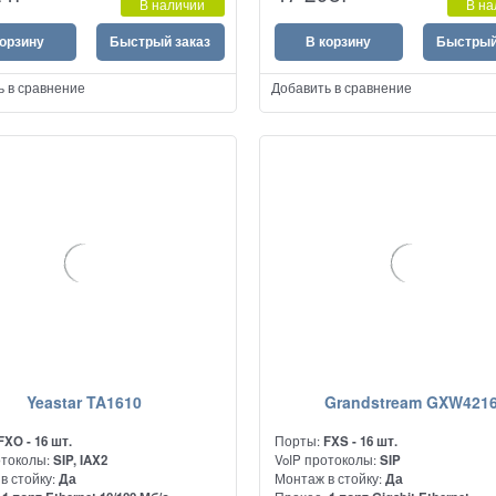
В наличии
В на
вых АТС и телефонов к сетям VoIP
корзину
Быстрый заказ
В корзину
Быстрый
ь в сравнение
Добавить в сравнение
Yeastar TA1610
Grandstream GXW421
FXO - 16 шт.
Порты:
FXS - 16 шт.
отоколы:
SIP, IAX2
VoIP протоколы:
SIP
в стойку:
Да
Монтаж в стойку:
Да