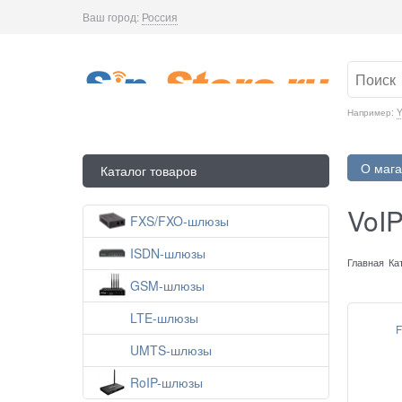
Ваш город:
Россия
Например:
Y
О мага
Каталог товаров
VoIP
FXS/FXO-шлюзы
ISDN-шлюзы
Главная
Ка
GSM-шлюзы
LTE-шлюзы
F
UMTS-шлюзы
RoIP-шлюзы