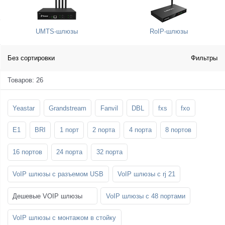
SFP-модули
Стойки и крепления для панелей и
Шахтные телефоны
телевизоров
UMTS-шлюзы
RoIP-шлюзы
3G/4G LTE и ADSL модемы
Звукоизоляционные кабины
Демо-комплекты ВКС
Мобильные телефоны
Без сортировки
Фильтры
Товаров: 26
Yeastar
Grandstream
Fanvil
DBL
fxs
fxo
E1
BRI
1 порт
2 порта
4 порта
8 портов
16 портов
24 порта
32 порта
VoIP шлюзы с разъемом USB
VoIP шлюзы с rj 21
Дешевые VOIP шлюзы
VoIP шлюзы с 48 портами
VoIP шлюзы с монтажом в стойку