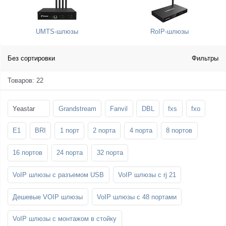
SFP-модули
Стойки и крепления для панелей и
Шахтные телефоны
телевизоров
UMTS-шлюзы
RoIP-шлюзы
3G/4G LTE и ADSL модемы
Звукоизоляционные кабины
Демо-комплекты ВКС
Мобильные телефоны
Без сортировки
Фильтры
Товаров: 22
Yeastar
Grandstream
Fanvil
DBL
fxs
fxo
E1
BRI
1 порт
2 порта
4 порта
8 портов
16 портов
24 порта
32 порта
VoIP шлюзы с разъемом USB
VoIP шлюзы с rj 21
Дешевые VOIP шлюзы
VoIP шлюзы с 48 портами
VoIP шлюзы с монтажом в стойку