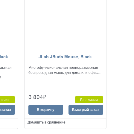
lack
JLab JBuds Mouse, Black
актная
Многофункциональная полноразмерная
беспроводная мышь для дома или офиса.
й
3 804
₽
личии
В наличии
 заказ
В корзину
Быстрый заказ
Добавить в сравнение