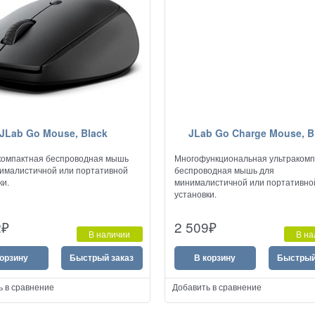
JLab Go Mouse, Black
JLab Go Charge Mouse, B
компактная беспроводная мышь
Многофункциональная ультракомп
ималистичной или портативной
беспроводная мышь для
ки.
минималистичной или портативно
установки.
2
₽
2 509
₽
В наличии
В на
корзину
Быстрый заказ
В корзину
Быстрый
ь в сравнение
Добавить в сравнение