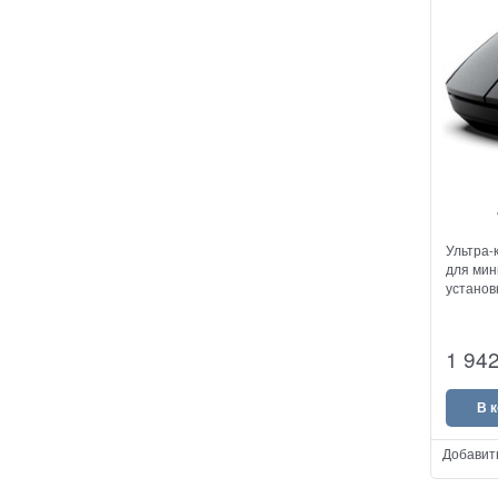
Ультра-
для мин
установ
1 94
В 
Добавит