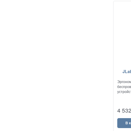
JLa
Эргоном
беспров
устройс
4 53
В 