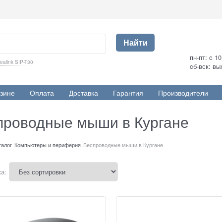
Найти
пн-пт: c 1
ealink SIP-T30
cб-вск: в
зине
Оплата
Доставка
Гарантия
Производители
проводные мыши в Кургане
талог
Компьютеры и периферия
Беспроводные мыши в Кургане
а: