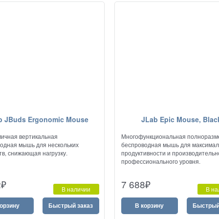
b JBuds Ergonomic Mouse
JLab Epic Mouse, Blac
ичная вертикальная
Многофункциональная полноразм
одная мышь для нескольких
беспроводная мышь для максима
тв, снижающая нагрузку.
продуктивности и производительн
профессионального уровня.
2
₽
7 688
₽
В наличии
В на
корзину
Быстрый заказ
В корзину
Быстрый