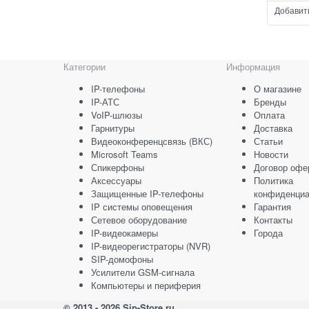
Добавит
Категории
Информация
IP-телефоны
О магазине
IP-АТС
Бренды
VoIP-шлюзы
Оплата
Гарнитуры
Доставка
Видеоконференцсвязь (ВКС)
Статьи
Microsoft Teams
Новости
Спикерфоны
Договор офе
Аксессуары
Политика
Защищенные IP-телефоны
конфиденциа
IP системы оповещения
Гарантия
Сетевое оборудование
Контакты
IP-видеокамеры
Города
IP-видеорегистраторы (NVR)
SIP-домофоны
Усилители GSM-сигнала
Компьютеры и периферия
© 2013 - 2026 Sip-Store.ru