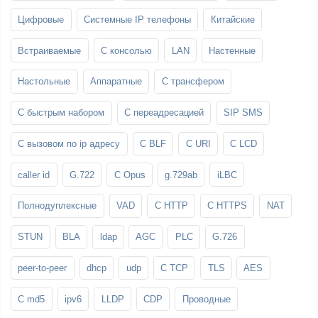
Цифровые
Системные IP телефоны
Китайские
Встраиваемые
С консолью
LAN
Настенные
Настольные
Аппаратные
С трансфером
С быстрым набором
С переадресацией
SIP SMS
С вызовом по ip адресу
С BLF
С URI
С LCD
caller id
G.722
С Opus
g.729ab
iLBC
Полнодуплексные
VAD
С HTTP
С HTTPS
NAT
STUN
BLA
ldap
AGC
PLC
G.726
peer-to-peer
dhcp
udp
С TCP
TLS
AES
С md5
ipv6
LLDP
CDP
Проводные