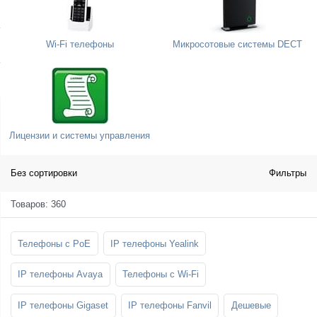
SFP-модули
Стойки и крепления для панелей и
Шахтные телефоны
телевизоров
Wi-Fi телефоны
Микросотовые системы DECT
3G/4G LTE и ADSL модемы
Звукоизоляционные кабины
Демо-комплекты ВКС
Мобильные телефоны
Лицензии и системы управления
Без сортировки
Фильтры
Товаров: 360
Телефоны с PoE
IP телефоны Yealink
IP телефоны Avaya
Телефоны с Wi-Fi
IP телефоны Gigaset
IP телефоны Fanvil
Дешевые