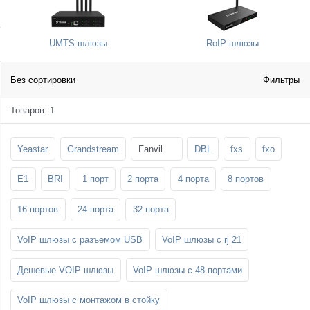
SFP-модули
Стойки и крепления для панелей и
Шахтные телефоны
телевизоров
UMTS-шлюзы
RoIP-шлюзы
3G/4G LTE и ADSL модемы
Звукоизоляционные кабины
Демо-комплекты ВКС
Мобильные телефоны
Без сортировки
Фильтры
Товаров: 1
Yeastar
Grandstream
Fanvil
DBL
fxs
fxo
E1
BRI
1 порт
2 порта
4 порта
8 портов
16 портов
24 порта
32 порта
VoIP шлюзы с разъемом USB
VoIP шлюзы с rj 21
Дешевые VOIP шлюзы
VoIP шлюзы с 48 портами
VoIP шлюзы с монтажом в стойку