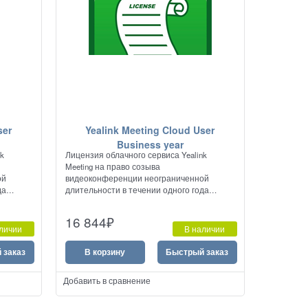
ser
Yealink Meeting Cloud User
Business year
nk
Лицензия облачного сервиса Yealink
Meeting на право созыва
ой
видеоконференции неограниченной
да
длительности в течении одного года
емкостью до 300 участников.
16 844
₽
ar-1000-
личии
В наличии
 заказ
В корзину
Быстрый заказ
Добавить в сравнение