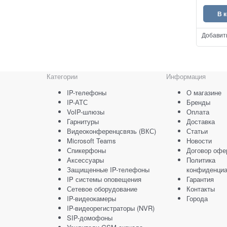
В 
Добавит
Категории
Информация
IP-телефоны
О магазине
IP-АТС
Бренды
VoIP-шлюзы
Оплата
Гарнитуры
Доставка
Видеоконференцсвязь (ВКС)
Статьи
Microsoft Teams
Новости
Спикерфоны
Договор офе
Аксессуары
Политика
Защищенные IP-телефоны
конфиденциа
IP системы оповещения
Гарантия
Сетевое оборудование
Контакты
IP-видеокамеры
Города
IP-видеорегистраторы (NVR)
SIP-домофоны