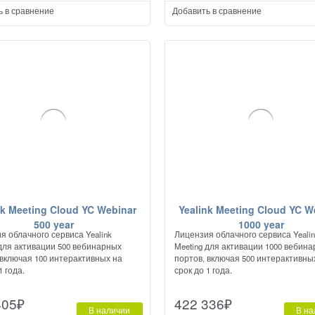
ь в сравнение
Добавить в сравнение
nk Meeting Cloud YC Webinar
Yealink Meeting Cloud YC W
500 year
1000 year
я облачного сервиса Yealink
Лицензия облачного сервиса Yeali
 для активации 500 вебинарных
Meeting для активации 1000 вебин
 включая 100 интерактивных на
портов, включая 500 интерактивны
1 года.
срок до 1 года.
405
₽
422 336
₽
В наличии
В на