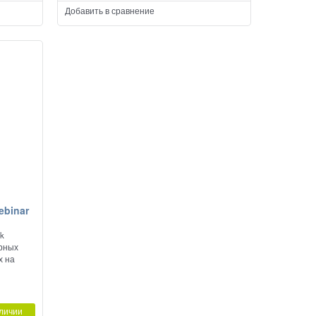
Добавить в сравнение
ebinar
nk
арных
х на
личии