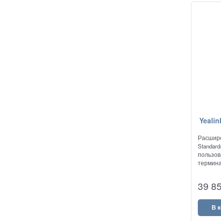
Yealin
Расшире
Standard
пользов
терминал
39 8
В 