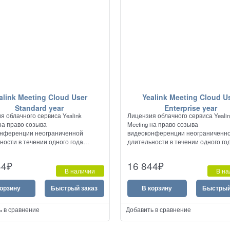
alink Meeting Cloud User
Yealink Meeting Cloud U
Standard year
Enterprise year
я облачного сервиса Yealink
Лицензия облачного сервиса Yeali
 на право созыва
Meeting на право созыва
онференции неограниченной
видеоконференции неограниченн
ности в течении одного года
длительности в течении одного го
ю до 100 участников.
емкостью до 300 участников, с
возможностью расширения до 500
44
₽
16 844
₽
приобретением лицензии YC-Webin
В наличии
В на
year.
корзину
Быстрый заказ
В корзину
Быстрый
ь в сравнение
Добавить в сравнение