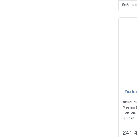
Добавит
Yeali
Лицензи
Meeting
портов,
срок до 
241 