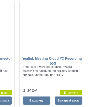
nnector
Yealink Meeting Cloud YC Recording
100G
Лицензия облачного сервиса Yealink
ий для
Meeting для расширения емкости записи
видеоконференций на 100 ГБ.
3 040
₽
личии
В наличии
 заказ
В корзину
Быстрый заказ