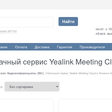
Найти
пн-пт: c 1
ealink SIP-T30
cб-вск: в
зине
Оплата
Доставка
Гарантия
Производители
чный сервис Yealink Meeting C
талог
Видеоконференцсвязь (ВКС)
Облачный сервис Yealink Meeting Cloud в Ленинск-
а: