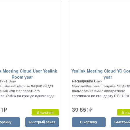
k Meeting Cloud User Yealink
Yealink Meeting Cloud YC Co
Room year
year
ние User-
Расширение User-
/Business/Enterprise лицензий для
Standard/Business/Enterprise лиценз
ания ими с аппаратного
пользования ими с аппаратного
а Yealink на срок до одного года.
терминала по стандарту SIP/H.323.
51
₽
39 851
₽
В наличии
В на
корзину
Быстрый заказ
В корзину
Быстрый