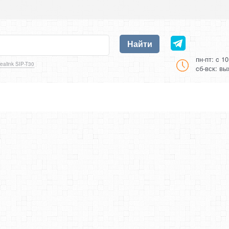
Найти
пн-пт: c 1
ealink SIP-T30
cб-вск: в