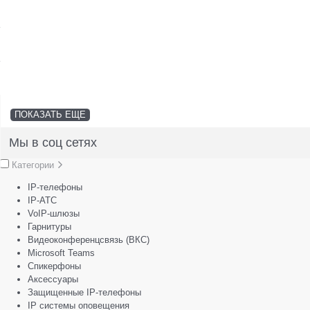
SFP-модули
Стойки и крепления для панелей и
Шахтные телефоны
телевизоров
3G/4G LTE и ADSL модемы
Звукоизоляционные кабины
Демо-комплекты ВКС
Мобильные телефоны
ПОКАЗАТЬ ЕЩЕ
Мы в соц сетях
Категории
IP-телефоны
IP-АТС
VoIP-шлюзы
Гарнитуры
Видеоконференцсвязь (ВКС)
Microsoft Teams
Спикерфоны
Аксессуары
Защищенные IP-телефоны
IP системы оповещения