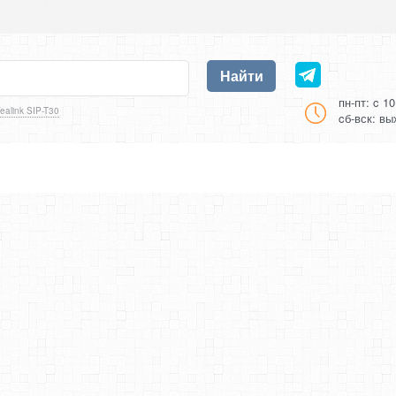
Найти
пн-пт: c 1
ealink SIP-T30
cб-вск: в