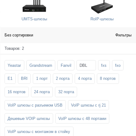
SFP-модули
Стойки и крепления для панелей и
Шахтные телефоны
телевизоров
UMTS-шлюзы
RoIP-шлюзы
3G/4G LTE и ADSL модемы
Звукоизоляционные кабины
Демо-комплекты ВКС
Мобильные телефоны
Без сортировки
Фильтры
Товаров: 2
Yeastar
Grandstream
Fanvil
DBL
fxs
fxo
E1
BRI
1 порт
2 порта
4 порта
8 портов
16 портов
24 порта
32 порта
VoIP шлюзы с разъемом USB
VoIP шлюзы с rj 21
Дешевые VOIP шлюзы
VoIP шлюзы с 48 портами
VoIP шлюзы с монтажом в стойку