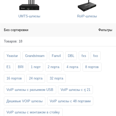
SFP-модули
Стойки и крепления для панелей и
Шахтные телефоны
телевизоров
UMTS-шлюзы
RoIP-шлюзы
3G/4G LTE и ADSL модемы
Звукоизоляционные кабины
Демо-комплекты ВКС
Мобильные телефоны
Без сортировки
Фильтры
Товаров: 18
Yeastar
Grandstream
Fanvil
DBL
fxs
fxo
E1
BRI
1 порт
2 порта
4 порта
8 портов
16 портов
24 порта
32 порта
VoIP шлюзы с разъемом USB
VoIP шлюзы с rj 21
Дешевые VOIP шлюзы
VoIP шлюзы с 48 портами
VoIP шлюзы с монтажом в стойку