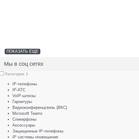
SFP-модули
Стойки и крепления для панелей и
Шахтные телефоны
телевизоров
3G/4G LTE и ADSL модемы
Звукоизоляционные кабины
Демо-комплекты ВКС
Мобильные телефоны
ПОКАЗАТЬ ЕЩЕ
Мы в соц сетях
Категории
IP-телефоны
IP-АТС
VoIP-шлюзы
Гарнитуры
Видеоконференцсвязь (ВКС)
Microsoft Teams
Спикерфоны
Аксессуары
Защищенные IP-телефоны
IP системы оповещения