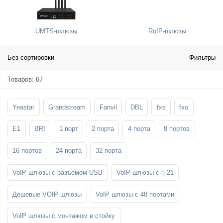
SFP-модули
Стойки и крепления для панелей и
Шахтные телефоны
телевизоров
UMTS-шлюзы
RoIP-шлюзы
3G/4G LTE и ADSL модемы
Звукоизоляционные кабины
Демо-комплекты ВКС
Мобильные телефоны
Без сортировки
Фильтры
Товаров: 67
Yeastar
Grandstream
Fanvil
DBL
fxs
fxo
E1
BRI
1 порт
2 порта
4 порта
8 портов
16 портов
24 порта
32 порта
VoIP шлюзы с разъемом USB
VoIP шлюзы с rj 21
Дешевые VOIP шлюзы
VoIP шлюзы с 48 портами
VoIP шлюзы с монтажом в стойку