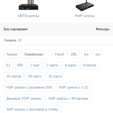
SFP-модули
Стойки и крепления для панелей и
Шахтные телефоны
телевизоров
UMTS-шлюзы
RoIP-шлюзы
3G/4G LTE и ADSL модемы
Звукоизоляционные кабины
Демо-комплекты ВКС
Мобильные телефоны
Без сортировки
Фильтры
Товаров: 17
Yeastar
Grandstream
Fanvil
DBL
fxs
fxo
E1
BRI
1 порт
2 порта
4 порта
8 портов
16 портов
24 порта
32 порта
VoIP шлюзы с разъемом USB
VoIP шлюзы с rj 21
Дешевые VOIP шлюзы
VoIP шлюзы с 48 портами
VoIP шлюзы с монтажом в стойку