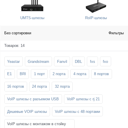
SFP-модули
Стойки и крепления для панелей и
Шахтные телефоны
телевизоров
UMTS-шлюзы
RoIP-шлюзы
3G/4G LTE и ADSL модемы
Звукоизоляционные кабины
Демо-комплекты ВКС
Мобильные телефоны
Без сортировки
Фильтры
Товаров: 14
Yeastar
Grandstream
Fanvil
DBL
fxs
fxo
E1
BRI
1 порт
2 порта
4 порта
8 портов
16 портов
24 порта
32 порта
VoIP шлюзы с разъемом USB
VoIP шлюзы с rj 21
Дешевые VOIP шлюзы
VoIP шлюзы с 48 портами
VoIP шлюзы с монтажом в стойку