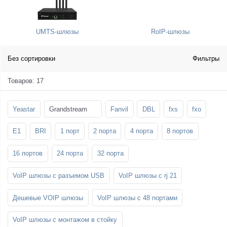
SFP-модули
Стойки и крепления для панелей и
Шахтные телефоны
телевизоров
UMTS-шлюзы
RoIP-шлюзы
3G/4G LTE и ADSL модемы
Звукоизоляционные кабины
Демо-комплекты ВКС
Мобильные телефоны
Без сортировки
Фильтры
Товаров: 17
Yeastar
Grandstream
Fanvil
DBL
fxs
fxo
E1
BRI
1 порт
2 порта
4 порта
8 портов
16 портов
24 порта
32 порта
VoIP шлюзы с разъемом USB
VoIP шлюзы с rj 21
Дешевые VOIP шлюзы
VoIP шлюзы с 48 портами
VoIP шлюзы с монтажом в стойку