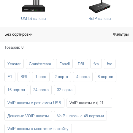
SFP-модули
Стойки и крепления для панелей и
Шахтные телефоны
телевизоров
UMTS-шлюзы
RoIP-шлюзы
3G/4G LTE и ADSL модемы
Звукоизоляционные кабины
Демо-комплекты ВКС
Мобильные телефоны
Без сортировки
Фильтры
Товаров: 8
Yeastar
Grandstream
Fanvil
DBL
fxs
fxo
E1
BRI
1 порт
2 порта
4 порта
8 портов
16 портов
24 порта
32 порта
VoIP шлюзы с разъемом USB
VoIP шлюзы с rj 21
Дешевые VOIP шлюзы
VoIP шлюзы с 48 портами
VoIP шлюзы с монтажом в стойку